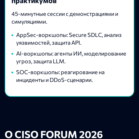
практикумов
45-минутные сессии с демонстрациями и
симуляциями.
AppSec-воркшопы: Secure SDLC, анализ
уязвимостей, защита API.
AI-воркшопы: агенты ИИ, моделирование
угроз, защита LLM.
SOC-воркшопы: реагирование на
инциденты и DDoS-сценарии.
О CISO FORUM 2026