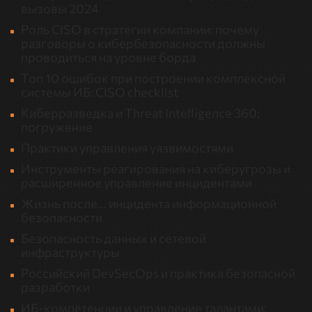
вызовы 2024
Роль CISO в стратегии компании: почему
разговоры о кибербезопасности должны
проводиться на уровне борда
Топ 10 ошибок при построении комплексной
системы ИБ: CISO checklist
Киберразведка и Threat Intelligence 360:
погружение
Практики управления уязвимостями
Инструменты реагирования на киберугрозы и
расширенное управление инцидентами
Жизнь после… инцидента информационной
безопасности
Безопасность данных и сетевой
инфраструктуры
Российский DevSecOps и практика безопасной
разработки
ИБ-компетенции и управление талантами: