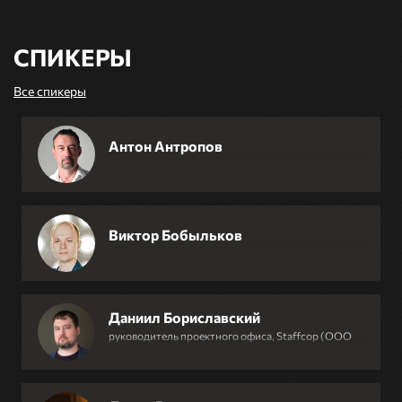
СПИКЕРЫ
Все спикеры
Антон Антропов
технический директор, IT Task
Виктор Бобыльков
CISO, MTS Cloud
Даниил Бориславский
руководитель проектного офиса, Staffcop (ООО
"Атом безопасность")