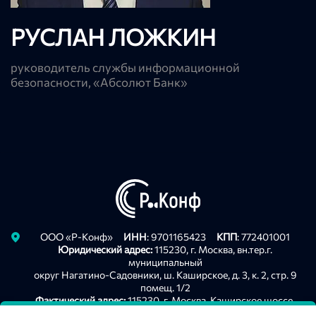
РУСЛАН ЛОЖКИН
руководитель службы информационной
безопасности, «Абсолют Банк»
Privacy notice
ООО «Р-Конф»
ИНН
: 9701165423
КПП
: 772401001
Юридический адрес:
115230, г. Москва, вн.тер.г.
муниципальный
округ Нагатино-Садовники, ш. Каширское, д. 3, к. 2, стр. 9
помещ. 1/2
Фактический адрес:
115230, г. Москва, Каширское шоссе,
д .3, корп. 2, строение 9. оф. А213, БЦ "Сириус Парк"