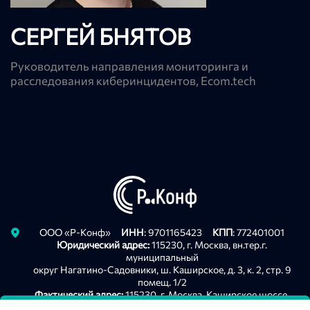
СЕРГЕЙ БНЯТОВ
Руководитель направления мониторинга и
расследования киберинцидентов, Ecom.tеch
Privacy notice
ООО «Р-Конф»
ИНН
: 9701165423
КПП
: 772401001
Юридический адрес:
115230, г. Москва, вн.тер.г.
муниципальный
округ Нагатино-Садовники, ш. Каширское, д. 3, к. 2, стр. 9
помещ. 1/2
Фактический адрес:
115230, г. Москва, Каширское шоссе,
д .3, корп. 2, строение 9. оф. А213, БЦ "Сириус Парк"