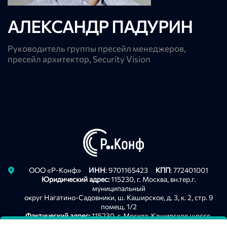
АЛЕКСАНДР ПАДУРИН
Руководитель группы пресейл менеджеров,
пресейл архитектор, Security Vision
Privacy notice
ООО «Р-Конф»
ИНН
: 9701165423
КПП
: 772401001
Юридический адрес:
115230, г. Москва, вн.тер.г.
муниципальный
округ Нагатино-Садовники, ш. Каширское, д. 3, к. 2, стр. 9
помещ. 1/2
Фактический адрес:
115230, г. Москва, Каширское шоссе,
д .3, корп. 2, строение 9. оф. А213, БЦ "Сириус Парк"