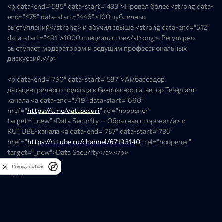
<p data-end="585" data-start="433">Провёл более <strong data-
end="475" data-start="446">100 публичных
выступлений</strong> и обучил свыше <strong data-end="512"
data-start="491">1000 специалистов</strong>. Регулярно
выступает модератором и ведущим профессиональных
дискуссий.</p>
<p data-end="790" data-start="587">Амбассадор
датацентричного подхода к безопасности, автор Telegram-
канала <a data-end="719" data-start="660"
href="
https://t.me/datasecuri
" rel="noopener"
target="_new">Data Security — Обратная сторона</a> и
RUTUBE-канала <a data-end="787" data-start="736"
href="
https://rutube.ru/channel/67193140
" rel="noopener"
target="_new">Data Security</a>.</p>
</div>
Privacy notice
</div>