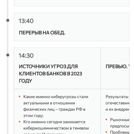
Crosst
Спикеры:
Мона Архипова
независимый эксперт
13:40
ПЕРЕРЫВ НА ОБЕД.
Александр Канатов
CEO, «Стахановец»
Павел Куликов
14:30
директор по информационно
безопасности, СДЭК
ИСТОЧНИКИ УГРОЗ ДЛЯ
ПРЕВЬЮ. У
Вероника Нечаева
КЛИЕНТОВ БАНКОВ В 2023
директор по информационной
безопасности, CORTEL
ГОДУ
Евгений Царев
управляющий, RTM Group
Какие именно киберугрозы стали
Результаты и
актуальными в отношении
отечественных
физических лиц – граждан РФ в
и их внедрени
этом году;
Рыночные и
Кто именно сегодня занимается
предпосылк
кибермошенничеством в теневом
Проблемы о