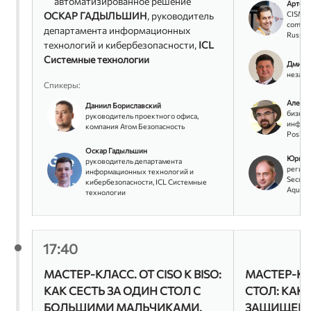
автоматизированное решение
Артем 
CISM In
ОСКАР ГАДЫЛЬШИН
, руководитель
compli
департамента информационных
Russia,
технологий и кибербезопасности,
ICL
Системные технологии
Дмитри
незави
Спикеры:
Алексе
Даниил Бориславский
бизнес
руководитель проектного офиса,
информ
компания Атом Безопасность
Positiv
Оскар Гадыльшин
Юрий 
руководитель департамента
регион
информационных технологий и
Securi
кибербезопасности, ICL Системные
Aqua Se
технологии
17:40
МАСТЕР-КЛАСС. ОТ CISO К BISO:
МАСТЕР-КЛ
КАК СЕСТЬ ЗА ОДИН СТОЛ С
СТОЛ: КАК
БОЛЬШИМИ МАЛЬЧИКАМИ.
ЗАЩИЩЕНН