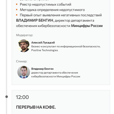
началь
Реестр недопустимых событий
безопа
Методика определения недопустимого
систем
Первый опыт выявления негативных последствий
ЕВРАЗ
ВЛАДИМИР БЕНГИН
, директор департамента
Сергей
обеспечения кибербезопасности
Минцифры России
замест
Банк В
Модератор:
Витали
Алексей Лукацкий
директ
бизнес-консультант по информационной безопасности,
проект
Positive Technologies
Спикер:
Владимир Бенгин
директор департамента обеспечения
кибербезопасности Минцифры России
12:00
ПЕРЕРЫВ НА КОФЕ.