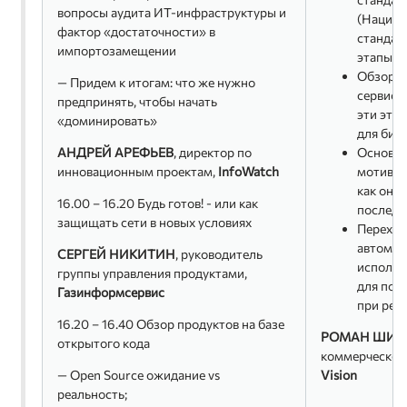
вопросы аудита ИТ-инфраструктуры и
(Национ
фактор «достаточности» в
стандарт
импортозамещении
этапы;
Обзор к
— Придем к итогам: что же нужно
сервисо
предпринять, чтобы начать
эти этап
«доминировать»
для бизн
АНДРЕЙ АРЕФЬЕВ
, директор по
Основны
инновационным проектам,
InfoWatch
мотивы 
как они
16.00 – 16.20 Будь готов! - или как
последн
защищать сети в новых условиях
Переход
автомат
СЕРГЕЙ НИКИТИН
, руководитель
использ
группы управления продуктами,
для пов
Газинформсервис
при реа
16.20 – 16.40 Обзор продуктов на базе
РОМАН ШИЦ
открытого кода
коммерческог
— Open Source ожидание vs
Vision
реальность;