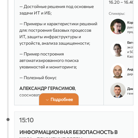
16.20 – 16.40 
— Достойные решения под основные
задачи ИТ и ИБ;
Спикеры:
Корост
— Примеры и характеристики решений
руково
для: построения базовых процессов
продук
ИТ, защиты инфраструктуры и
устройств, анализа защищенности;
Евгени
экспер
и SOC-
— Пример построения
Каспер
автоматизированного поиска
уязвимостей и мониторинга;
Андре
директ
— Полезный бонус
АЛЕКСАНДР ГЕРАСИМОВ
,
Дмитр
генера
сооснователь,
Awillix
Подробнее
Спикеры:
Андрей Арефьев
15:10
директор по инновационным
проектам, InfoWatch
ИНФОРМАЦИОННАЯ БЕЗОПАСНОСТЬ В
Александр Герасимов