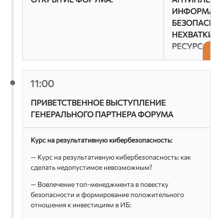
ИНФОРМА
БЕЗОПАСНО
НЕХВАТКИ
РЕСУРСОВ. 
Уроки кибер
11:00
готовим стр
настроиться
ПРИВЕТСТВЕННОЕ ВЫСТУПЛЕНИЕ
ИБ уехал – 
Эмиграция п
ГЕНЕРАЛЬНОГО ПАРТНЕРА ФОРУМА
разница в о
Нехватка ка
Курс на результативную кибербезопасность:
Новая удале
процессы?
— Курс на результативную кибербезопасность: как
Повышение 
сделать недопустимое невозможным?
работников
— Вовлечение топ-менеджмента в повестку
Модератор:
безопасности и формирование положительного
отношения к инвестициям в ИБ:
Алексе
бизнес