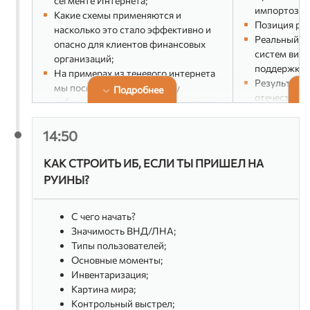
сегменте Интернета;
импортозам
Какие схемы применяются и
Позиция рег
насколько это стало эффективно и
Реальный о
опасно для клиентов финансовых
систем вирт
организаций;
поддержкой
На примерах из теневого интернета
Результаты
мы посмотрим на проблему
Подробнее
отечественн
кибермошенничества глазами самих
виртуализац
мошенников и обсудим реальные
Внедрение 
способы противодействия и
14:50
инфраструк
подходы к минимизации рисков ИБ
системы за
КАК СТРОИТЬ ИБ, ЕСЛИ ТЫ ПРИШЕЛ НА
Спикер:
РУИНЫ?
Спикер:
Алексей Плешков
Дмитр
заместитель начальника
Busine
Департамента защиты информации,
С чего начать?
CORTE
АО «Газпромбанк»
Значимость ВНД/ЛНА;
Типы пользователей;
Основные моменты;
Инвентаризация;
Картина мира;
Контрольный выстрел;