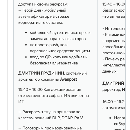
доступа к своим ресурсам;
15.40 – 16.00
— Герой дня - мобильный
безопасности:
аутентификатор на страже
что вы не види
корпоративных систем:
- Интеллектуа
мобильный аутентификатор как
- Какими каче
замена аппаратных факторов
современные 
не просто push, но и
способные ада
персональное средство защиты
постоянно из
вход по QR-коду как удобная и
- Почему раст
безопасная альтернатива
интеллектуал
данных;
ДМИТРИЙ ГРУДИНИН
, системный
архитектор компании
Avanpost
ДМИТРИЙ П
15.40 – 16.00 Как доминирование
директор,
NGR
отечественного софта в ИБ влияет на
ИТ
16.00 – 16.20
автоматизаци
— Раскроем тему на примерах по
классам решений DLP, DCAP, PAM
Непрер
кибербе
— Поговорим про неоднозначные
стандар