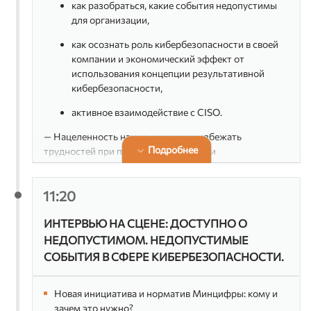
как разобраться, какие события недопустимы
информ
Positiv
для организации,
как осознать роль кибербезопасности в своей
Спикеры:
компании и экономический эффект от
Дмитри
использования концепции результативной
вице-п
департ
кибербезопасности,
безопа
активное взаимодействие с CISO.
Артем
— Нацеленность на результат: как избежать
директ
Подробнее
трудностей при переходе к концепции
результативной кибербезопасности.
Вячесл
Экспер
безопа
— Способы проверки достижения результата:
11:20
багбаунти и киберучения.
Алекс
генера
ИНТЕРВЬЮ НА СЦЕНЕ: ДОСТУПНО О
Спикер:
Сфера
НЕДОПУСТИМОМ. НЕДОПУСТИМЫЕ
Эльман Бейбутов
СОБЫТИЯ В СФЕРЕ КИБЕРБЕЗОПАСНОСТИ.
Алекс
директор по развитию продуктового бизнеса Positive
директ
Technologies
безопа
(PT Exp
Новая инициатива и норматив Минцифры: кому и
зачем это нужно?
Андрей