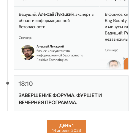
Ведущий:
Алексей Лукацкий
, эксперт в
В фокусе: ска
области информационной
Bug Bounty и 
безопасности
и минусы каж
Ведущий:
Рус
Спикер:
независимый э
Алексей Лукацкий
Спикер:
бизнес-консультант по
информационной безопасности,
Рустэм
Positive Technologies
автори
информ
замест
директ
18:10
ЗАВЕРШЕНИЕ ФОРУМА. ФУРШЕТ И
ВЕЧЕРНЯЯ ПРОГРАММА.
ДЕНЬ 1
14 апреля 2023