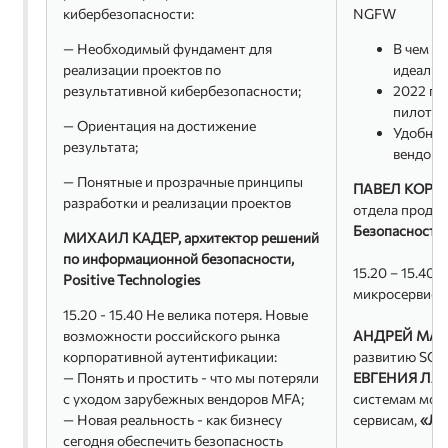
кибербезопасности:
NGFW
— Необходимый фундамент для
В чем п
реализации проектов по
идеальн
результативной кибербезопасности;
2022 го
пилотны
— Ориентация на достижение
Удобные
результата;
вендор
— Понятные и прозрачные принципы
ПАВЕЛ КОРО
разработки и реализации проектов
отдела продв
Безопасности
МИХАИЛ КАДЕР, архитектор решений
по информационной безопасности,
15.20 – 15.40
Positive Technologies
микросервисн
15.20 - 15.40 Не велика потеря. Новые
возможности российского рынка
АНДРЕЙ МА
корпоративной аутентификации:
развитию SOC
— Понять и простить - что мы потеряли
ЕВГЕНИЯ ЛА
с уходом зарубежных вендоров MFA;
системам мон
— Новая реальность - как бизнесу
сервисам,
«Ла
сегодня обеспечить безопасность