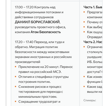
17.00 – 17.20 Контроль над
Часть 1. Бывши
информационными потоками и
Предлагали
действиями сотрудников
компании р
ДАНИИЛ БОРИСЛАВСКИЙ
,
Почему отка
руководитель проектного офиса,
Как выбирал
компания
Атом Безопасность
Как ощущает
Оправдалис
17.20 – 17.40 Переход, или туда и
Часть 2. Наст
обратно. Миграция политик
Ограничения
безопасности между межсетевыми
столкнулись
экранами иностранных и российских
ушедшие ко
производителей
ИБ. Больше 
Приключение на 20 минут. Перенос
мониторинг
правил на российский МСЭ.
доступа? Об
Отличия и специфика структуры
Как изменил
построения политик.
функции ИБ
Снижение рисков и процесс
Какие задач
тестирования для перехода с
вышли на п
минимальным простоем.
Спикеры:
Сокращение трудозатрат и