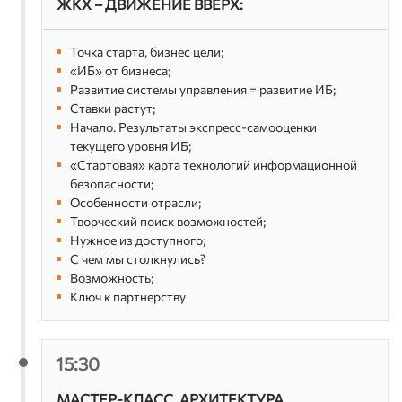
ЖКХ – ДВИЖЕНИЕ ВВЕРХ:
со-основатель, Awillix
Дмитрий Грудинин
Точка старта, бизнес цели;
системный архитектор компании
«ИБ» от бизнеса;
Avanpost
Развитие системы управления = развитие ИБ;
Ставки растут;
Михаил Кадер
архитектор решений по
Начало. Результаты экспресс-самооценки
информационной безопасности,
текущего уровня ИБ;
Positive Technologies
«Стартовая» карта технологий информационной
Сергей Никитин
безопасности;
руководитель группы управления
Особенности отрасли;
продуктами, Газинформсервис
Творческий поиск возможностей;
Нужное из доступного;
С чем мы столкнулись?
Возможность;
Ключ к партнерству
15:30
МАСТЕР-КЛАСС. АРХИТЕКТУРА